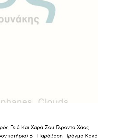
ς Γειά Και Χαρά Σου Γέροντα Χάος
ροντιστήρια) Β ‘ Παράβαση Πράγμα Κακό