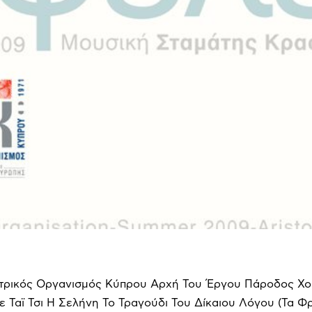
ικός Οργανισμός Κύπρου Αρχή Του Έργου Πάροδος Χορό
 Ταϊ Τσι Η Σελήνη Το Τραγούδι Του Δίκαιου Λόγου (Τα Φ