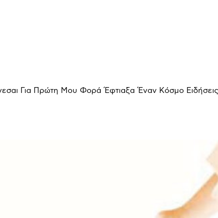
νεσαι Για Πρώτη Μου Φορά Έφτιαξα Έναν Κόσμο Ειδήσει