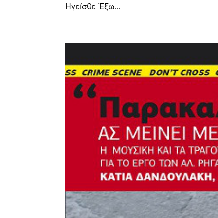
Ηγείσθε Έξω...