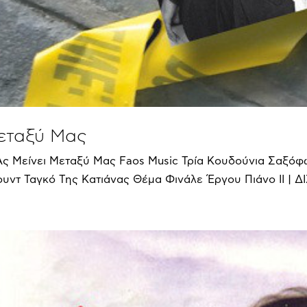
εταξύ Μας
 Μείνει Μεταξύ Μας Faos Music Τρία Κουδούνια Σαξόφω
ουντ Ταγκό Της Κατιάνας Θέμα Φινάλε Έργου Πιάνο ΙΙ | ΔΙ