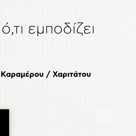
ό,τι εμποδίζει
Καραμέρου / Χαριτάτου