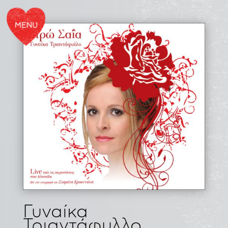
| ΔΙΣΚΟΓΡΑΦΙΑ / ΛΥΧΝΙΑ
Γυναίκα
Τριαντάφυλλο