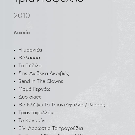
2010
Λυχνία
Η μαρκίζα
Θάλασσα
Τα Πέδιλα
Στις Δώδεκα Ακριβώς
Send In The Clowns
Μαμά Γερνάω
Δυο σκιές
Θα Κλέψω Τα Τριαντάφυλλα / Ιλισσός
Τριανταφυλλάκι
Το Καναρίνι
Είν’ Αρρώστια Τα τραγούδια