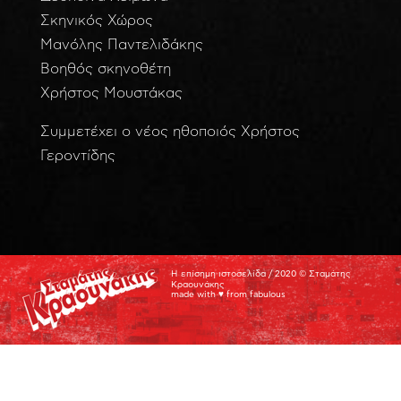
Σκηνικός Χώρος
Μανόλης Παντελιδάκης
Βοηθός σκηνοθέτη
Χρήστος Μουστάκας
Συμμετέχει ο νέος ηθοποιός Χρήστος
Γεροντίδης
Η επίσημη ιστοσελίδα / 2020 © Σταμάτης
Κραουνάκης
made with ♥️ from
fabulous
Η επίσημη ιστοσελίδα / 2020 © Σταμάτης Κραουνάκης
made with ♥️ from
fabulous