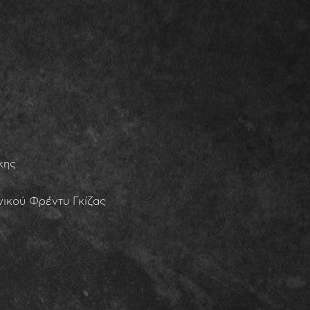
κης
ικού Φρέντυ Γκίζας