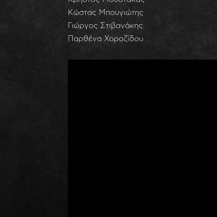
Κώστας Μπουγιώτης
Γιώργος Στιβανάκης
Παρθένα Χοροζίδου