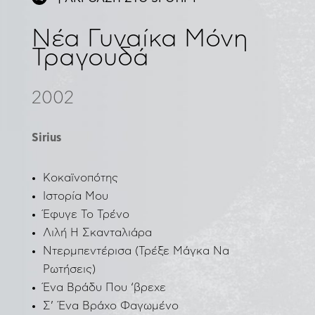
Νέα Γυναίκα Μόνη
Τραγουδά
2002
Sirius
Κοκαϊνοπότης
Ιστορία Μου
Έφυγε Το Τρένο
Λιλή Η Σκανταλιάρα
Ντερμπεντέρισα (Τρέξε Μάγκα Να
Ρωτήσεις)
Ένα Βράδυ Που ‘βρεχε
Σ’ Ένα Βράχο Φαγωμένο