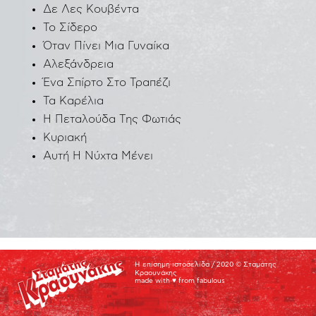
Δε Λες Κουβέντα
Το Σίδερο
Όταν Πίνει Μια Γυναίκα
Αλεξάνδρεια
Ένα Σπίρτο Στο Τραπέζι
Τα Καρέλια
Η Πεταλούδα Της Φωτιάς
Κυριακή
Αυτή Η Νύχτα Μένει
Η επίσημη ιστοσελίδα / 2020 © Σταμάτης
Κραουνάκης
made with ♥️ from
fabulous