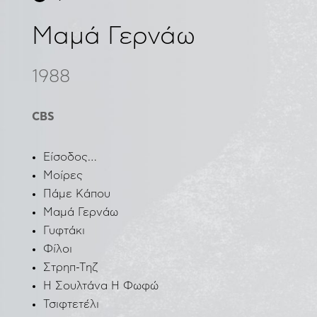
Μαμά Γερνάω
1988
CBS
Είσοδος…
Μοίρες
Πάμε Κάπου
Μαμά Γερνάω
Γυφτάκι
Φίλοι
Στρηπ-Τηζ
Η Σουλτάνα Η Φωφώ
Τσιφτετέλι