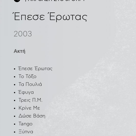
Έπεσε Έρωτας
2003
Ακτή
Έπεσε Έρωτας
Το Τόξο
Τα Πουλιά
Έφυγα
Τρεις Π.Μ.
Κρίνε Με
Δώσε Βάση
Tango
Ξύπνα